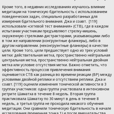
Кроме того, в недавних исследованиях изучалось влияние
медитации на тоническую бдительность с использованием
поведенческих задач, специально разработанных для
измерения бдительного внимания. Джа и соавт. [119]
использовали «сетевой тест внимания» (СТВ), где в каждом
испытании участникам предъявляют стрелку-мишень,
окруженную стрелками-дистракторами, указывающими либо
в том же направлении (конгруэнтные фланкеры), либо в
другом направлении. (неконгруэнтные фланкеры) в качестве
цели. Кроме того, цели предшествует одно из трех условий
метки: действительная метка, пространственно нейтральная
центральная метка, пространственно нейтральная двойная
метка или условие отсутствия метки. Важно отметить, что
эффективность процессов привлечения внимания
оценивается СТВ как разница во времени реакции (ВР) между
условиями двойной реплики и отсутствием реплики. Джа и
соавт. [119] оценили изменения тонической активности в 3
группах участников: одна группа участвовала в интенсивном
ретрите Шаматха в течение 8 недель. Вторая группа
практиковала Шаматху по 30 минут в день в течение 8
недель, а третья группа не проходила никакого обучения
медитации. Они сравнили тоническую бдительность в начале
исследования (временная точка 1) и после вмешательства