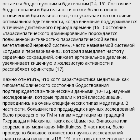
остается бодрствующим и бдительным [14, 15]. Состояние
бодрствования и бдительности позже было названо
«тонической бдительностью», что указывает на состояние
оптимальной бдительности, когда внимание поддерживается
в течение длительного периода времени [16]. Состояние
«парасимпатического доминирования» порождается
повышенной активностью парасимпатической ветви
вегетативной нервной системы, часто называемой системой
«отдыха и переваривания», которая замедляет частоту
сердечных сокращений, снижает артериальное давление,
увеличивает кишечную и железистую активности и
расслабляет сфинктеры [17].
Важно отметить, что хотя характеристика медитации как
гипометаболического состояния бодрствования
подтверждается эмпирическими данными [10–12], научные
исследования, которые привели к этой классификации,
проводились на очень специфических типах медитации. В
частности, большинство предыдущих научных исследований
было проведено по ТМ и типам медитации из традиций
Тхеравады и Махаяны, таких как Шаматха, Випассана или
современная медитация Mindfulness. В частности, было
проведено большое количество научных исследований
шаматхи или випассаны [18, 19], в которых подчеркивается