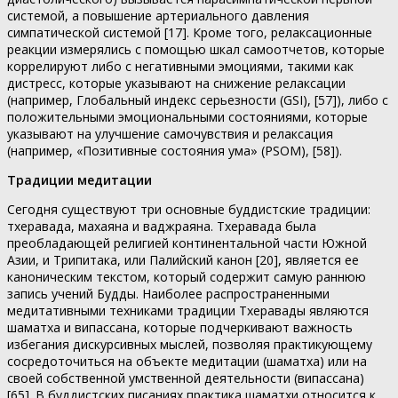
системой, а повышение артериального давления
симпатической системой [17]. Кроме того, релаксационные
реакции измерялись с помощью шкал самоотчетов, которые
коррелируют либо с негативными эмоциями, такими как
дистресс, которые указывают на снижение релаксации
(например, Глобальный индекс серьезности (GSI), [57]), либо с
положительными эмоциональными состояниями, которые
указывают на улучшение самочувствия и релаксация
(например, «Позитивные состояния ума» (PSOM), [58]).
Традиции медитации
Сегодня существуют три основные буддистские традиции:
тхеравада, махаяна и ваджраяна. Тхеравада была
преобладающей религией континентальной части Южной
Азии, и Трипитака, или Палийский канон [20], является ее
каноническим текстом, который содержит самую раннюю
запись учений Будды. Наиболее распространенными
медитативными техниками традиции Тхеравады являются
шаматха и випассана, которые подчеркивают важность
избегания дискурсивных мыслей, позволяя практикующему
сосредоточиться на объекте медитации (шаматха) или на
своей собственной умственной деятельности (випассана)
[65]. В буддистских писаниях практика шаматхи относится к