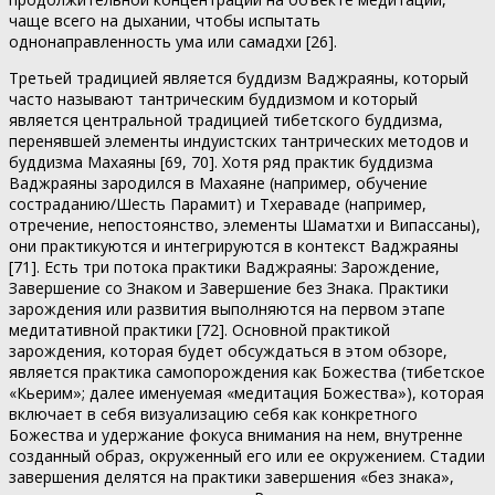
чаще всего на дыхании, чтобы испытать
однонаправленность ума или самадхи [26].
Третьей традицией является буддизм Ваджраяны, который
часто называют тантрическим буддизмом и который
является центральной традицией тибетского буддизма,
перенявшей элементы индуистских тантрических методов и
буддизма Махаяны [69, 70]. Хотя ряд практик буддизма
Ваджраяны зародился в Махаяне (например, обучение
состраданию/Шесть Парамит) и Тхераваде (например,
отречение, непостоянство, элементы Шаматхи и Випассаны),
они практикуются и интегрируются в контекст Ваджраяны
[71]. Есть три потока практики Ваджраяны: Зарождение,
Завершение со Знаком и Завершение без Знака. Практики
зарождения или развития выполняются на первом этапе
медитативной практики [72]. Основной практикой
зарождения, которая будет обсуждаться в этом обзоре,
является практика самопорождения как Божества (тибетское
«Кьерим»; далее именуемая «медитация Божества»), которая
включает в себя визуализацию себя как конкретного
Божества и удержание фокуса внимания на нем, внутренне
созданный образ, окруженный его или ее окружением. Стадии
завершения делятся на практики завершения «без знака»,