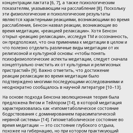
концентрации лактата [6, 7], а также психологическим
показателям, указывающим на расслабление [8]. Поскольку
эти физиологические и психологические результаты
являются характерными реакциями, возникающими во время
расслабления, Бенсон назвал реакции, возникающие во
время медитации, «реакцией релаксации». Хотя Бенсон
открыл «реакцию релаксации», исследуя ТМ и осознанность,
он предположил, что она применима к медитации в целом и
что полезно отделить различные виды медитации от их
религиозной и культурной основы: «чтобы понять
психофизиологические аспекты медитации, следует сначала
концептуально очистить их от культурных и религиозных
пристрастий» [9]. Важно отметить, что достижение
реакции релаксации во время медитации было
подтверждено многими последующими исследованиями и
неоднократно сообщалось в научной литературе [10–13].
На основе подхода Бенсона эволюционная теория была
предложена Янгом и Тейлором [14], в которой медитация
характеризовалась как «гипометаболическое состояние
бодрствования с доминированием парасимпатической
нервной системы» [14]. Гипометаболическое состояние во
время медитации — это состояние глубокого отдыха,
похожее на гибернацию, но при котором практикующий