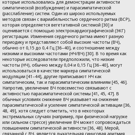
которые использовались для демонстрации активности
симпатической (возбуждение) и парасимпатической
(расслабление) систем. Один из широко используемых
методов связан с вариабельностью сердечного ритма (ВСР),
которая определяется вегетативной системой [30] и
оценивается с помощью электрокардиографической (ЭКГ)
регистрации. Изменения сердечного ритма имеют разную
периодику и представляют собой высокие частоты (ВЧ),
обычно от 0,15 до 0,4 Гц [36–40], и соотношение между
низкими и высокими частотами (НЧ/ВЧ) [30]. В то время как
некоторые исследователи предположили, что низкие
частоты (НЧ), обычно между 0,04 и 0,15 Гц [36–40], могут
использоваться в качестве маркера симпатической
модуляции [41–44], другие приписывают НЧ как
симпатическим, так и парасимпатическим влияниям [45, 46].
Напротив, увеличение ВЧ повсеместно связывают с
активностью парасимпатической системы [41, 45, 47]. В
обычных условиях снижение ВЧ указывает на снижение
парасимпатической и усиление симпатической активации [36,
48, 49], хотя следует отметить, что в некоторых
экстремальных случаях (например, при физической нагрузке
или сильном стрессе) увеличение ВЧ может сопровождаться
повышением симпатической активности [36, 48]. Мерой,
связанной с ВЧ, является дыхательная синусовая аритмия