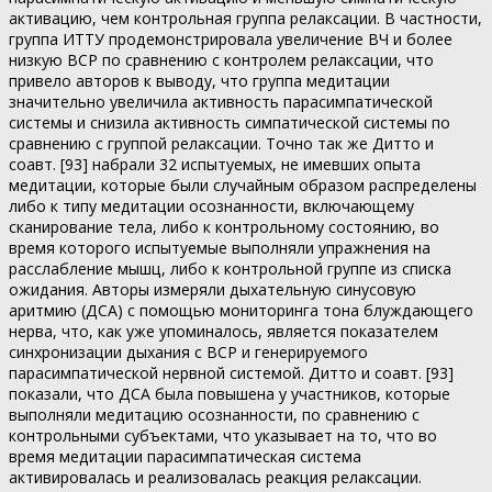
активацию, чем контрольная группа релаксации. В частности,
группа ИТТУ продемонстрировала увеличение ВЧ и более
низкую ВСР по сравнению с контролем релаксации, что
привело авторов к выводу, что группа медитации
значительно увеличила активность парасимпатической
системы и снизила активность симпатической системы по
сравнению с группой релаксации. Точно так же Дитто и
соавт. [93] набрали 32 испытуемых, не имевших опыта
медитации, которые были случайным образом распределены
либо к типу медитации осознанности, включающему
сканирование тела, либо к контрольному состоянию, во
время которого испытуемые выполняли упражнения на
расслабление мышц, либо к контрольной группе из списка
ожидания. Авторы измеряли дыхательную синусовую
аритмию (ДСА) с помощью мониторинга тона блуждающего
нерва, что, как уже упоминалось, является показателем
синхронизации дыхания с ВСР и генерируемого
парасимпатической нервной системой. Дитто и соавт. [93]
показали, что ДСА была повышена у участников, которые
выполняли медитацию осознанности, по сравнению с
контрольными субъектами, что указывает на то, что во
время медитации парасимпатическая система
активировалась и реализовалась реакция релаксации.