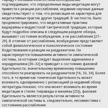
подтвердивших, что определенные виды медитации могут
привести к реакции расслабления, недавние научные данные
свидетельствуют о том, что релаксация не характерна для
медитативных практик других традиций. В частности, было
продемонстрировано, что медитативные практики
ваджраяны и индуистской тантрической традиции, которые
будут подробно описаны в следующем разделе обзора,
вызывают состояние возбуждения, а не расслабления [27–
29]. В отличие от расслабления, возбуждение представляет
собой физиологическое и психологическое состояние
бодрствования и реакции на раздражители. Он
характеризуется повышением активности симпатической
системы, за которым следует выделение адреналина и
норадреналина [30–32] и приводит к состоянию фазовой
бдительности, значительному временному повышению
способности реагировать на раздражители [16, 33, 34]. Более
того, в то время как тоническая бдительность может
возникать одновременно с релаксацией (а недавний обзор
литературы показал, что она может возникать во время
медитации в стилях тхеравады и махаяны [25]), фазовая
бдительность является результатом активности
симпатической системы и, следовательно, несовместима с
состоянием расслабления.