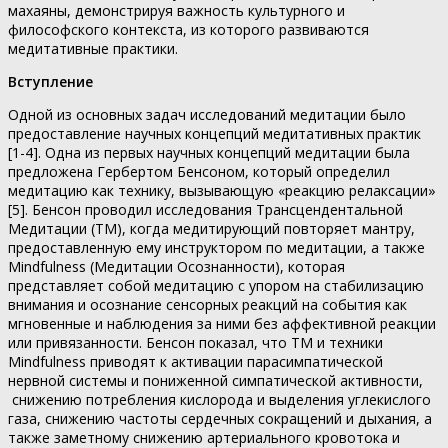
махаяны, демонстрируя важность культурного и
философского контекста, из которого развиваются
медитативные практики.
Вступление
Одной из основных задач исследований медитации было
предоставление научных концепций медитативных практик
[1-4]. Одна из первых научных концепций медитации была
предложена Гербертом Бенсоном, который определил
медитацию как технику, вызывающую «реакцию релаксации»
[5]. Бенсон проводил исследования Трансцендентальной
Медитации (ТМ), когда медитирующий повторяет мантру,
предоставленную ему инструктором по медитации, а также
Mindfulness (Медитации Осознанности), которая
представляет собой медитацию с упором на стабилизацию
внимания и осознание сенсорных реакций на события как
мгновенные и наблюдения за ними без аффективной реакции
или привязанности. Бенсон показал, что ТМ и техники
Mindfulness приводят к активации парасимпатической
нервной системы и пониженной симпатической активности,
снижению потребления кислорода и выделения углекислого
газа, снижению частоты сердечных сокращений и дыхания, а
также заметному снижению артериального кровотока и