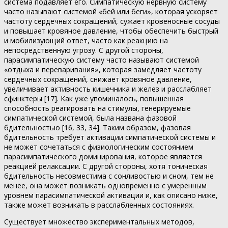
система подавляет его. Симпатическую нервную систему
часто называют системой «бей или беги», которая ускоряет
частоту сердечных сокращений, сужает кровеносные сосуды
и повышает кровяное давление, чтобы обеспечить быстрый
и мобилизующий ответ, часто как реакцию на
непосредственную угрозу. С другой стороны,
парасимпатическую систему часто называют системой
«отдыха и переваривания», которая замедляет частоту
сердечных сокращений, снижает кровяное давление,
увеличивает активность кишечника и желез и расслабляет
сфинктеры [17]. Как уже упоминалось, повышенная
способность реагировать на стимулы, генерируемые
симпатической системой, была названа фазовой
бдительностью [16, 33, 34]. Таким образом, фазовая
бдительность требует активации симпатической системы и
не может сочетаться с физиологическим состоянием
парасимпатического доминирования, которое является
реакцией релаксации. С другой стороны, хотя тоническая
бдительность несовместима с сонливостью и сном, тем не
менее, она может возникать одновременно с умеренным
уровнем парасимпатической активации и, как описано ниже,
также может возникать в расслабленных состояниях.
Существует множество экспериментальных методов,