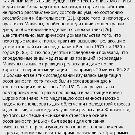
Как упоминалось выше, буддистские тексты описывают типы
медитации Тхеравады как практики, которые способствуют
не просто расслабленному состоянию ума, но состоянию
расслабления и бдительности [23]. Кроме того, в некоторых
практиках Махаяны, особенно в медитации концентрации
дзен, особое внимание уделяется спокойствию [26].
Действительно, эмпирические доказательства того, что
некоторые медитативные практики вызывают релаксацию,
уже можно найти в исследованиях Бенсона 1970-х и 1980-х
годов [8, 85]. С тех пор десятки исследований показали, что
определенные виды медитации из традиций Тхеравады и
Махаяны вызывают реакцию релаксации даже после
короткого периода медитации — например, 20 минут [86, 87].
В большинстве этих исследований изучалась медитация
осознанности, хотя также были исследования дзен-
концентрации и випассаны [10–13]. Такие результаты
повторялись много раз в прошлом, и в настоящее время
широко признано, что медитацию осознанности можно
надежно использовать для облегчения последствий стресса
и депрессии, а также для улучшения релаксации. Фактически,
до того, как термин «Снижение стресса на основе
осознанности (MBSR)» был введен для описания
вмешательств, реализующих осознанность для снижения
стресса, эти вмешательства прямо назывались «Программы