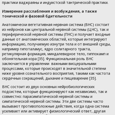
практики ваджраяны и индуистской тантрической практики.
Измерение расслабления и возбуждения, а также
тонической и фазовой бдительности
Анатомически вегетативная нервная система (ВНС) состоит
из нейронов как центральной нервной системы (ЦНС), так и
периферической нервной системы (ПНС) и получает входные
данные от анатомических областей, которые интегрируют
информацию, получаемую изнутри тела и от внешней среды,
например гипоталамус, ядро солитарного тракта,
ретикулярная формация, миндалевидное тело, гиппокамп и
обонятельная кора [35]. Функциональная роль ВНС
заключается в управлении важными висцеральными
процессами, которые происходят в значительной степени
ниже уровня сознательного восприятия, такими как частота
сердечных сокращений, дыхание и пищеварение [35].
ВНС состоит из двух основных нейробиологических
подсистем, которые функционируют как независимо, так и
совместно: парасимпатической нервной системы и
симпатической нервной системы. Эти две системы часто
вызывают противоположные действия, когда одна система
усиливает или активирует физиологический ответ, другая