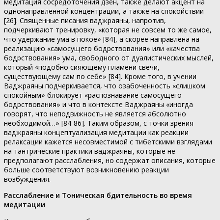
медитация сосредоточения дзен, также делают акцент на
однонаправленной концентрации, а также на спокойствии
[26]. Священные писания ваджраяны, напротив,
подчеркивают тренировку, «которая не совсем то же самое,
что удержание ума в покое» [84], а скорее направлена на
реализацию «самосущего бодрствования» или «качества
бодрствования» ума, свободного от дуалистических мыслей,
который «подобно сияющему пламени свечи,
существующему сам по себе» [84]. Кроме того, в учении
Ваджраяны подчеркивается, что озабоченность «слишком
спокойным» блокирует «распознавание самосущего
бодрствования» и что в контексте Ваджраяны «иногда
говорят, что неподвижность не является абсолютно
необходимой…» [84-86]. Таким образом, с точки зрения
ваджраяны концептуализация медитации как реакции
релаксации кажется несовместимой с тибетскими взглядами
на тантрические практики ваджраяны, которые не
предполагают расслабления, но содержат описания, которые
больше соответствуют возникновению реакции
возбуждения.
Расслабление и Тоническая бдительность во время
медитации