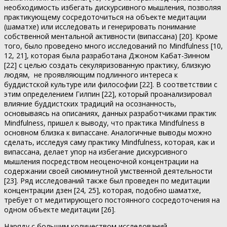
необходимость избегать дискурсивного мышления, позволяя
практикующему сосредоточиться на объекте медитации
(шаматхе) или исследовать и генерировать понимание
собственной ментальной активности (випассана) [20]. Кроме
того, было проведено много исследований по Mindfulness [10,
12, 21], которая была разработана Джоном Кабат-Зинном
[22] с целью создать секуляризованную практику, близкую
людям, не проявляющим подлинного интереса к
буддистской культуре или философии [22]. В соответствии с
этим определением Гилпин [22], который проанализировал
влияние буддистских традиций на осознанность,
основываясь на описаниях, данных разработчиками практик
Mindfulness, пришел к выводу, что практика Mindfulness в
основном близка к випассане. Аналогичные выводы можно
сделать, исследуя саму практику Mindfulness, которая, как и
випассана, делает упор на избегание дискурсивного
мышления посредством неоценочной концентрации на
содержании своей сиюминутной умственной деятельности
[23]. Ряд исследований также был проведен по медитации
концентрации дзен [24, 25], которая, подобно шаматхе,
требует от медитирующего постоянного сосредоточения на
одном объекте медитации [26].
Наряду с большим количеством исследований,