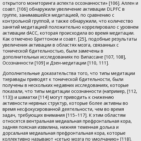
открытого мониторинга аспекта осознанности» [106]. Аллен и
соавт. [106] обнаружили увеличение активации DLPFC в
группе, занимавшейся медитацией, по сравнению с
контрольной группой, и также обнаружили, что количество
занятий медитацией положительно коррелировало с уровнем
активации dACC, которая происходила во время медитации.
Как отмечено Бриттоном и соавт. [25], подобные результаты
увеличения активации в областях мозга, связанных с
тонической бдительностью, были замечены в
дополнительных исследованиях по Випассане [107, 108],
Осознанности [109] и Дзен-медитации [110, 111].
Дополнительные доказательства того, что типы медитации
тхеравады приводят к тонической бдительности, были
получены в нескольких недавних исследованиях, которые
показали, что типы медитации осознанности (например, [112,
113]) и шаматхи [114] могут приводить к снижению
активности нервных структур, которые более активны во
время несфокусированной деятельности, чем во время
задач, требующих внимания [115–117]. К этим областям
относятся вентральная медиальная префронтальная кора,
задняя поясная извилина, нижняя теменная долька и
дорсальная медиальная префронтальная кора, которые
коллективно называют «сетью мозга по умолчанию» [118].