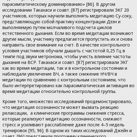
парасимпатическому доминированию» [86]. В другом
исследовании Такахаси и соавт. [87] регистрировали ЭКГ 20
участников, которых научили выполнять медитацию Су-соку,
представляющую собой практику концентрации Дзэн и
выполняемую путем молчаливого подсчета циклов
естественного дыхания. Если во время медитации возникают
другие мысли, участнику предлагается пропустить их и снова
направить свое внимание на счет. В качестве контрольного
условия участников обучали дышать с частотой 0,25 Гц в
темпе под звуки метронома, чтобы учесть влияние частоты
дыхания на ВСР. Такахаси и соавт. [87] регистрировали ЭКГ
как во время медитации, так и в контрольном состоянии и
наблюдали увеличение ВЧ, а также снижение НЧ/ВЧ в
медитации по сравнению с контрольным состоянием, что
было интерпретировано как парасимпатическая активация во
время медитации относительно контрольной группы.
Кроме того, множество исследований продемонстрировало,
что медитация осознанности может вызвать реакцию
релаксации, а клинические программы снижения стресса,
которые реализуют медитацию осознанности, снижают
стресс и усиливают расслабление даже после 4–5 недель
тренировок [95, 96]. В одном из таких исследований Джейн и
соавт. [96] представили программу клинического