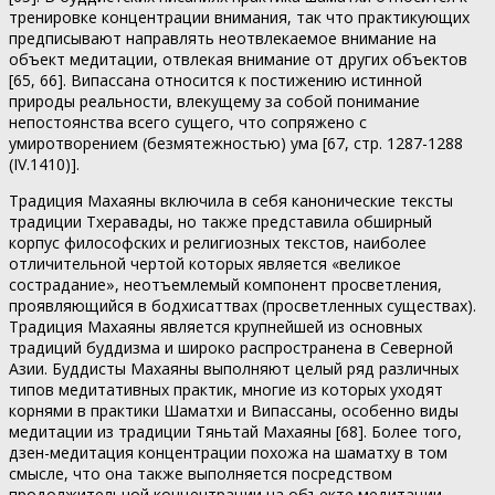
тренировке концентрации внимания, так что практикующих
предписывают направлять неотвлекаемое внимание на
объект медитации, отвлекая внимание от других объектов
[65, 66]. Випассана относится к постижению истинной
природы реальности, влекущему за собой понимание
непостоянства всего сущего, что сопряжено с
умиротворением (безмятежностью) ума [67, стр. 1287-1288
(IV.1410)].
Традиция Махаяны включила в себя канонические тексты
традиции Тхеравады, но также представила обширный
корпус философских и религиозных текстов, наиболее
отличительной чертой которых является «великое
сострадание», неотъемлемый компонент просветления,
проявляющийся в бодхисаттвах (просветленных существах).
Традиция Махаяны является крупнейшей из основных
традиций буддизма и широко распространена в Северной
Азии. Буддисты Махаяны выполняют целый ряд различных
типов медитативных практик, многие из которых уходят
корнями в практики Шаматхи и Випассаны, особенно виды
медитации из традиции Тяньтай Махаяны [68]. Более того,
дзен-медитация концентрации похожа на шаматху в том
смысле, что она также выполняется посредством
продолжительной концентрации на объекте медитации,