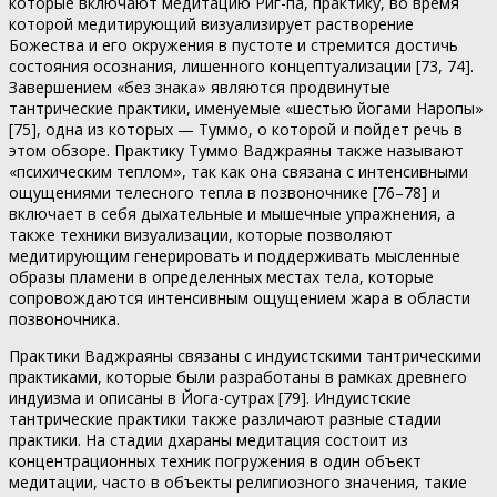
которые включают медитацию Риг-па, практику, во время
которой медитирующий визуализирует растворение
Божества и его окружения в пустоте и стремится достичь
состояния осознания, лишенного концептуализации [73, 74].
Завершением «без знака» являются продвинутые
тантрические практики, именуемые «шестью йогами Наропы»
[75], одна из которых — Туммо, о которой и пойдет речь в
этом обзоре. Практику Туммо Ваджраяны также называют
«психическим теплом», так как она связана с интенсивными
ощущениями телесного тепла в позвоночнике [76–78] и
включает в себя дыхательные и мышечные упражнения, а
также техники визуализации, которые позволяют
медитирующим генерировать и поддерживать мысленные
образы пламени в определенных местах тела, которые
сопровождаются интенсивным ощущением жара в области
позвоночника.
Практики Ваджраяны связаны с индуистскими тантрическими
практиками, которые были разработаны в рамках древнего
индуизма и описаны в Йога-сутрах [79]. Индуистские
тантрические практики также различают разные стадии
практики. На стадии дхараны медитация состоит из
концентрационных техник погружения в один объект
медитации, часто в объекты религиозного значения, такие