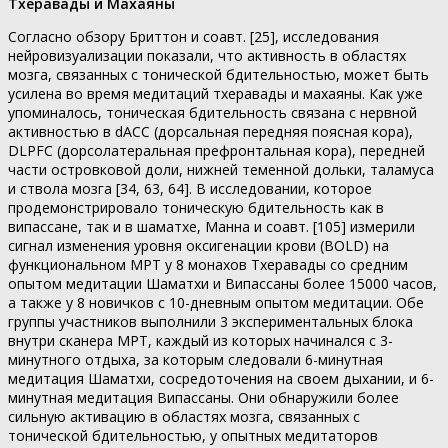
Тхеравады и Махаяны
Согласно обзору Бриттон и соавт. [25], исследования
нейровизуализации показали, что активность в областях
мозга, связанных с тонической бдительностью, может быть
усилена во время медитаций тхеравады и махаяны. Как уже
упоминалось, тоническая бдительность связана с нервной
активностью в dACC (дорсальная передняя поясная кора),
DLPFC (дорсолатеральная префронтальная кора), передней
части островковой доли, нижней теменной дольки, таламуса
и ствола мозга [34, 63, 64]. В исследовании, которое
продемонстрировало тоническую бдительность как в
випассане, так и в шаматхе, Манна и соавт. [105] измерили
сигнал изменения уровня оксигенации крови (BOLD) на
функциональном МРТ у 8 монахов Тхеравады со средним
опытом медитации Шаматхи и Випассаны более 15000 часов,
а также у 8 новичков с 10-дневным опытом медитации. Обе
группы участников выполнили 3 экспериментальных блока
внутри сканера МРТ, каждый из которых начинался с 3-
минутного отдыха, за которым следовали 6-минутная
медитация Шаматхи, сосредоточения на своем дыхании, и 6-
минутная медитация Випассаны. Они обнаружили более
сильную активацию в областях мозга, связанных с
тонической бдительностью, у опытных медитаторов