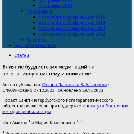
Программа 2012
Фотографии
Фотоотчёт с Конференции 2015
Фотоотчёт с Конференции 2014
Фотоотчёт с Конференции 2013
Фотоотчёт с Конференции 2012
Контакты
Курс «Йогатерапия»
Статьи
Влияние буддистских медитаций на
вегетативную систему и внимание
Автор публикации:
Оксана Ласковски-Забазновски
·
Опубликовано
27.12.2023
· Обновлено
29.12.2023
Проект Санкт-Петербургского йогатерапевтического
общества реализован при поддержке
Института Восточных
методов реабилитации
1
1, 2
Идо Амихаи
и Mария Кожевников
1
Факультет психологии, Национальный университет