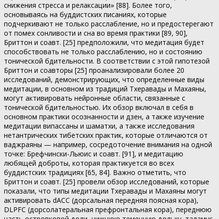
снижения стресса и релаксации» [88]. Более того,
основываясь на буддистских писаниях, которые
подчеркивают не только расслабление, но и предостерегают
от помех сонливости и сна во время практики [89, 90],
Бриттон и соавт. [25] предположили, что медитация будет
способствовать не только расслаблению, но и состоянию
тонической бдительности. В соответствии с этой гипотезой
Бриттон и соавторы [25] проанализировали более 20
исследований, демонстрирующих, что определенные виды
медитации, в основном из традиций Тхеравады и Махаяны,
могут активировать нейронные области, связанные с
тонической бдительностью. Их обзор включал в себя в
основном практики осознанности и дзен, а также изучение
медитации випассаны и шаматхи, а также исследования
нетантрических тибетских практик, которые отличаются от
ваджраяны — например, сосредоточение внимания на одной
точке: Брефчински-Льюис и соавт. [91], и медитацию
любящей доброты, которая практикуется во всех
буддистских традициях [65, 84]. Важно отметить, что
Бриттон и соавт. [25] провели обзор исследований, которые
показали, что типы медитации Тхеравады и Махаяны могут
активировать dACC (дорсальная передняя поясная кора),
DLPFC (дорсолатеральная префронтальная кора), переднюю
часть островковой доли, нижнюю теменную дольку, таламус