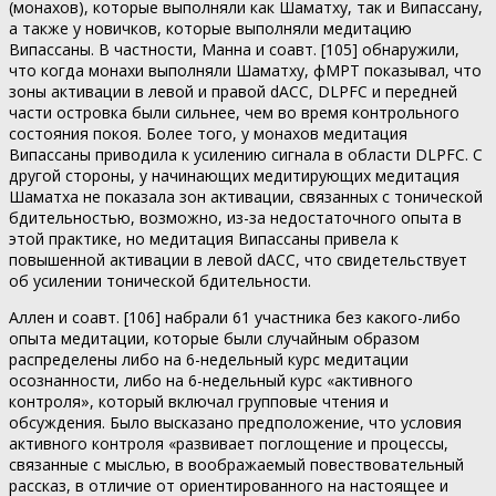
(монахов), которые выполняли как Шаматху, так и Випассану,
а также у новичков, которые выполняли медитацию
Випассаны. В частности, Манна и соавт. [105] обнаружили,
что когда монахи выполняли Шаматху, фМРТ показывал, что
зоны активации в левой и правой dACC, DLPFC и передней
части островка были сильнее, чем во время контрольного
состояния покоя. Более того, у монахов медитация
Випассаны приводила к усилению сигнала в области DLPFC. С
другой стороны, у начинающих медитирующих медитация
Шаматха не показала зон активации, связанных с тонической
бдительностью, возможно, из-за недостаточного опыта в
этой практике, но медитация Випассаны привела к
повышенной активации в левой dACC, что свидетельствует
об усилении тонической бдительности.
Аллен и соавт. [106] набрали 61 участника без какого-либо
опыта медитации, которые были случайным образом
распределены либо на 6-недельный курс медитации
осознанности, либо на 6-недельный курс «активного
контроля», который включал групповые чтения и
обсуждения. Было высказано предположение, что условия
активного контроля «развивает поглощение и процессы,
связанные с мыслью, в воображаемый повествовательный
рассказ, в отличие от ориентированного на настоящее и