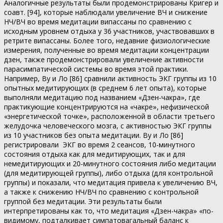
Аналогичные результаты были продемонстрированы Кригер и
соавт. [94], которые наблюдали увеличение ВЧ и снижение
НЧ/ВЧ во время медитации випассаны по сравнению с
исходным уровнем отдыха у 36 участников, участвовавших в
ретрите випассаны. Более того, недавние физиологические
измерения, полученные во время медитации концентрации
дзен, также продемонстрировали увеличение активности
парасимпатической системы во время этой практики.
Например, Ву и Ло [86] сравнили активность ЭКГ группы из 10
опытных медитирующих (в среднем 6 лет опыта), которые
выполняли медитацию под названием «Дзен-чакра», где
практикующие концентрируются на «чакре», нефизической
«энергетической точке», расположенной в области третьего
желудочка человеческого мозга, с активностью ЭКГ группы
из 10 участников без опыта медитации. Ву и Ло [86]
регистрировали ЭКГ во время 2 сеансов, 10-минутного
состояния отдыха как для медитирующих, так и для
немедитирующих и 20-минутного состояния либо медитации
(для медитирующей группы), либо отдыха (для контрольной
группы) и показали, что медитация привела к увеличению ВЧ,
а также к снижению НЧ/ВЧ по сравнению с контрольной
группой без медитации. Эти результаты были
интерпретированы как то, что медитация «Дзен-чакра» «по-
видимому, подталкивает симпатовагальный баланс к