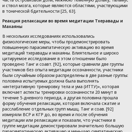
и ствол мозга, которые являются областями, участвующими
в тонической бдительности [25, 63].
Реакция релаксации во время медитации Тхеравады и
Махаяны
В нескольких исследованиях использовались
физиологические меры, чтобы продемонстрировать
повышенную парасимпатическую активацию во время
медитаций тхеравады и махаяны. Влиятельное и широко
цитируемое исследование в этом отношении было
проведено Танг и соавт. [92], которые сравнили две группы
участников без опыта медитации осознанности, участники
были случайным образом распределены в две разные группы:
половина испытуемых должна была выполнять
«интегративную тренировку тела и ума (ИТТУ)», которая
включает аспекты тренировки осознанности 20 минут в
течение 5-дневного периода, а другая половина прошла
форму обучения релаксации, которая включала сжатие и
расслабление отдельных групп мышц. Танг и соав. [92]
измеряли ВСР и КГР до, во время и после обучения
медитации или релаксации и показали, что участники в
группе медитации демонстрировали значительно большую
парасимпатическую активацию и меньшую симпатическую