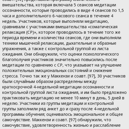
вмешательства, которая включала 5 сеансов медитации
осознанности, которые проводились в виде 4 сеансов по 1,5
часа и дополнительного 6-часового сеанса в течение 4
недель. Участников, которые выполняли медитацию,
сравнивали с участниками вмешательства «соматическая
релаксация (СР)», которое проводилось в течение того же
периода времени и количества сеансов, где они выполняли
техники мышечной релаксации, дыхательные и образные
упражнения, а также с контрольной группой из листа
ожидания. Они обнаружили, что оценки психологического
благополучия участников значительно повысились после
медитации по сравнению с СР, что указывает на улучшение
положительных эмоциональных состояний и снижение
стресса. Точно так же у Маккензи и соавт. [97], 30 участников
были случайным образом распределены между
краткосрочной 4-недельной медитации осознанности и
контрольной группой листа ожидания, и им было предложено
практиковать медитацию не менее 10 минут в день, 5 дней в
неделю. Участники из группы медитации и контрольной
группы заполнили ряд анкет до и сразу после 4-недельной
программы обучения; оценивалось эмоциональное и общее
самочувствие. Маккензи и соавт. [97] обнаружили, что
самочувствие, удовлетворенность жизнью и расслабление