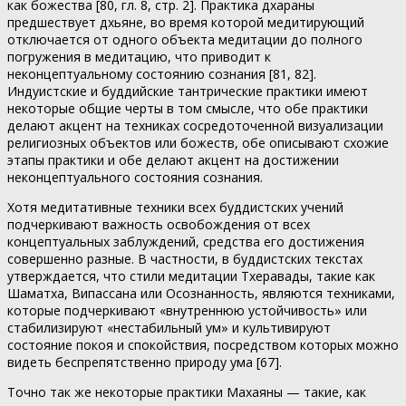
как божества [80, гл. 8, стр. 2]. Практика дхараны
предшествует дхьяне, во время которой медитирующий
отключается от одного объекта медитации до полного
погружения в медитацию, что приводит к
неконцептуальному состоянию сознания [81, 82].
Индуистские и буддийские тантрические практики имеют
некоторые общие черты в том смысле, что обе практики
делают акцент на техниках сосредоточенной визуализации
религиозных объектов или божеств, обе описывают схожие
этапы практики и обе делают акцент на достижении
неконцептуального состояния сознания.
Хотя медитативные техники всех буддистских учений
подчеркивают важность освобождения от всех
концептуальных заблуждений, средства его достижения
совершенно разные. В частности, в буддистских текстах
утверждается, что стили медитации Тхеравады, такие как
Шаматха, Випассана или Осознанность, являются техниками,
которые подчеркивают «внутреннюю устойчивость» или
стабилизируют «нестабильный ум» и культивируют
состояние покоя и спокойствия, посредством которых можно
видеть беспрепятственно природу ума [67].
Точно так же некоторые практики Махаяны — такие, как