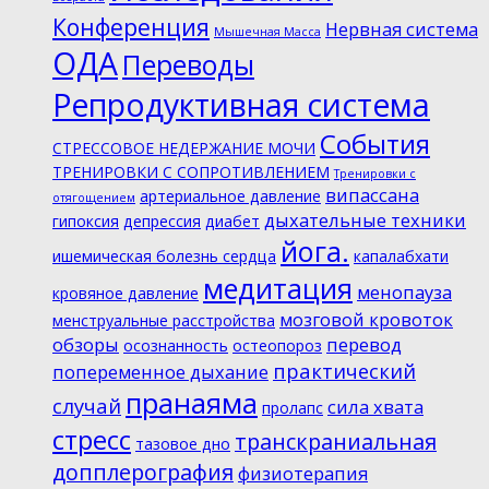
Конференция
Нервная система
Мышечная Масса
ОДА
Переводы
Репродуктивная система
События
СТРЕССОВОЕ НЕДЕРЖАНИЕ МОЧИ
ТРЕНИРОВКИ С СОПРОТИВЛЕНИЕМ
Тренировки с
випассана
артериальное давление
отягощением
дыхательные техники
гипоксия
депрессия
диабет
йога.
ишемическая болезнь сердца
капалабхати
медитация
менопауза
кровяное давление
мозговой кровоток
менструальные расстройства
обзоры
перевод
осознанность
остеопороз
практический
попеременное дыхание
пранаяма
случай
сила хвата
пролапс
стресс
транскраниальная
тазовое дно
допплерография
физиотерапия