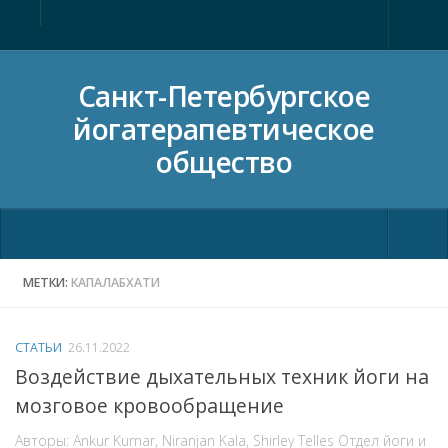
Главная
Санкт-Петербургское
О нас
йогатерапевтическое
Члены общества
общество
Новости общества
Статьи
Материалы
Ежегодная конференция
МЕТКИ:
КАПАЛАБХАТИ
Видео
Конференция
Контакты
Регистрация
СТАТЬИ
26.11.2022
Программа 2023
Воздействие дыхательных техник йоги на
Программа 2019
мозговое кровообращение
Программа 2018
Авторы: Ankur Kumar, Niranjan Kala, Shirley Telles Отдел йоги и