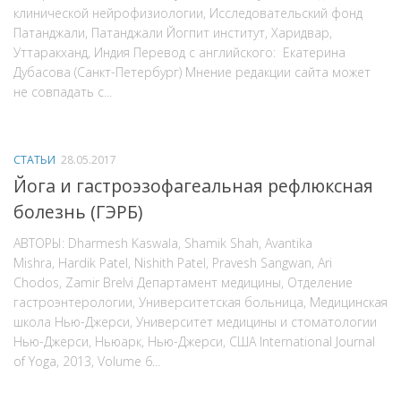
Программа 2017
клинической нейрофизиологии, Исследовательский фонд
Программа 2016
Патанджали, Патанджали Йогпит институт, Харидвар,
Программа 2015
Уттаракханд, Индия Перевод с английского: Екатерина
Дубасова (Санкт-Петербург) Мнение редакции сайта может
Программа 2014
не совпадать с...
Программа 2013
Программа 2012
Фотографии
СТАТЬИ
28.05.2017
Фотоотчёт с Конференции 2015
Йога и гастроэзофагеальная рефлюксная
Фотоотчёт с Конференции 2014
болезнь (ГЭРБ)
Фотоотчёт с Конференции 2013
Фотоотчёт с Конференции 2012
АВТОРЫ: Dharmesh Kaswala, Shamik Shah, Avantika
Mishra, Hardik Patel, Nishith Patel, Pravesh Sangwan, Ari
Контакты
Chodos, Zamir Brelvi Департамент медицины, Отделение
Курс «Йогатерапия»
гастроэнтерологии, Университетская больница, Медицинская
школа Нью-Джерси, Университет медицины и стоматологии
Нью-Джерси, Ньюарк, Нью-Джерси, США International Journal
of Yoga, 2013, Volume 6...