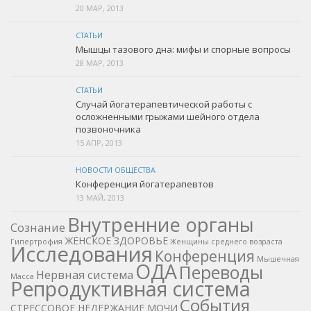
20 МАР, 2013
СТАТЬИ
Мышцы тазового дна: мифы и спорные вопросы
28 МАР, 2013
СТАТЬИ
Случай йогатерапевтической работы с
осложненными грыжами шейного отдела
позвоночника
15 АПР, 2013
НОВОСТИ ОБЩЕСТВА
Конференция йогатерапевтов
13 МАЙ, 2013
Внутренние органы
Cознание
ЖЕНСКОЕ ЗДОРОВЬЕ
Гипертрофия
Женщины среднего возраста
Исследования
Конференция
Мышечная
ОДА
Переводы
Нервная система
Масса
Репродуктивная система
События
СТРЕССОВОЕ НЕДЕРЖАНИЕ МОЧИ