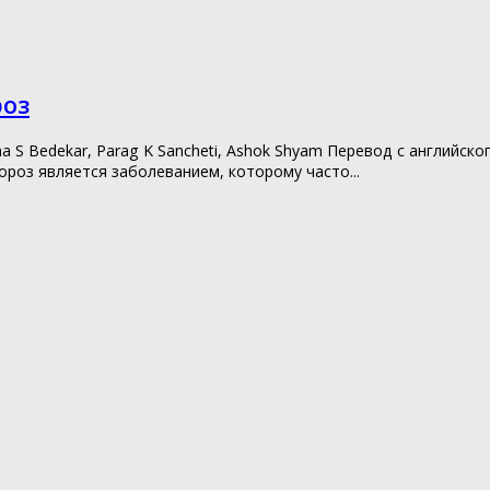
роз
ilima S Bedekar, Parag K Sancheti, Ashok Shyam Перевод с англий
ороз является заболеванием, которому часто...