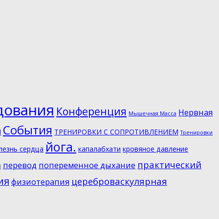
дования
Конференция
Нервная
Мышечная Масса
События
И
ТРЕНИРОВКИ С СОПРОТИВЛЕНИЕМ
Тренировки
йога.
лезнь сердца
капалабхати
кровяное давление
практический
перевод
попеременное дыхание
з
ия
цереброваскулярная
физиотерапия