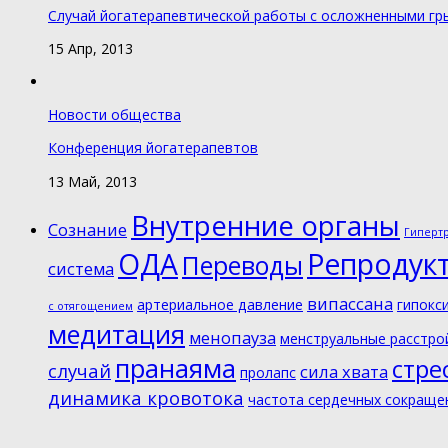
Случай йогатерапевтической работы с осложненными г
15 Апр, 2013
Новости общества
Конференция йогатерапевтов
13 Май, 2013
Внутренние органы
Cознание
Гиперт
ОДА
Репродук
Переводы
система
випассана
артериальное давление
гипокс
с отягощением
медитация
менопауза
менструальные расстро
пранаяма
стре
случай
сила хвата
пролапс
динамика кровотока
частота сердечных сокраще