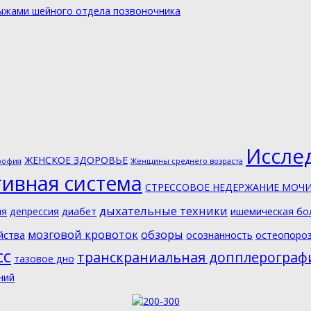
рыжами шейного отдела позвоночника
Иссле
ЖЕНСКОЕ ЗДОРОВЬЕ
рофия
Женщины среднего возраста
тивная система
СТРЕССОВОЕ НЕДЕРЖАНИЕ МОЧ
дыхательные техники
ия
депрессия
диабет
ишемическая бо
мозговой кровоток
обзоры
йства
осознанность
остеопоро
сс
транскраниальная допплерограф
тазовое дно
ний