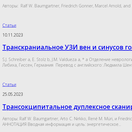
Авторы: Ralf W. Baumgartner, Friedrich Gonner, Marcel Arnold
Статьи
10.11.2023
Транскраниальное УЗИ вен и синусов г
S.J. Schreiber a, E. Stolz b, J.M. Valdueza a, * a Отделение не
Либиха, Гиссен, Германия Перевод с английского: Людмила Шент
Статьи
25.05.2023
Трансокципитальное дуплексное скани
Авторы: Ralf W. Baumgartner, Arto C. Nirkko, René M. Müri, и Frie
АННОТАЦИЯ Вводная информация и цель: энергетическое...