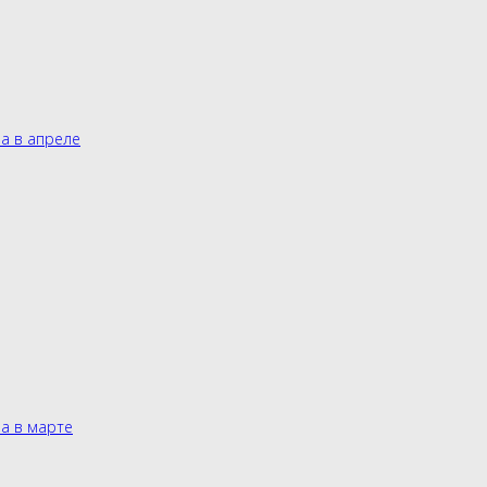
а в апреле
а в марте