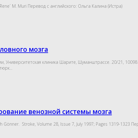
, and Rene´ M. Muri Перевод с английского: Ольга Калина (Истр
оловного мозга
врологии, Университетская клиника Шарите, Шуманштрассе. 20/21, 1
юрк...
рование венозной системы мозга
drich Gönner. Stroke, Volume 28, Issue 7, July 1997; Pages 1319-132