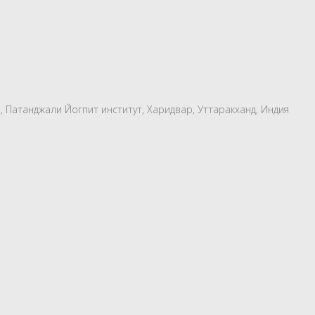
и, Патанджали Йогпит институт, Харидвар, Уттаракханд, Индия