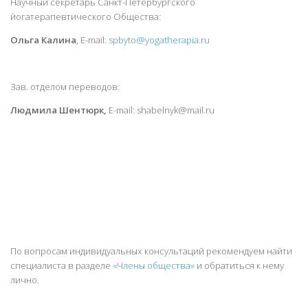
Научный секретарь Санкт-Петербургского
Программа 2017
йогатерапевтического Общества:
Программа 2016
Ольга Калина
, E-mail:
spbyto@yogatherapia.ru
Программа 2015
Зав. отделом переводов:
Программа 2014
Людмила Шентюрк,
E-mail: shabelnyk@mail.ru
Программа 2013
Программа 2012
Фотографии
Фотоотчёт с Конференции 2015
Фотоотчёт с Конференции 2014
Фотоотчёт с Конференции 2013
По вопросам индивидуальных консультаций рекомендуем найти
специалиста в разделе
«Члены общества»
и обратиться к нему
Фотоотчёт с Конференции 2012
лично.
Контакты