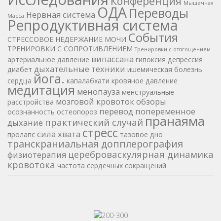
Конференция
Мышечная
ОДА
Переводы
Нервная система
Масса
Репродуктивная система
События
СТРЕССОВОЕ НЕДЕРЖАНИЕ МОЧИ
ТРЕНИРОВКИ С СОПРОТИВЛЕНИЕМ
Тренировки с отягощением
випассана
артериальное давление
гипоксия
депрессия
дыхательные техники
диабет
ишемическая болезнь
йога.
сердца
капалабхати
кровяное давление
медитация
менопауза
менструальные
мозговой кровоток
обзоры
расстройства
перевод
попеременное
осознанность
остеопороз
пранаяма
практический случай
дыхание
стресс
сила хвата
пролапс
тазовое дно
транскраниальная допплерография
цереброваскулярная динамика
физиотерапия
кровотока
частота сердечных сокращений