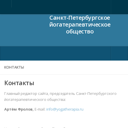
Санкт-Петербургское
Главная
йогатерапевтическое
общество
О нас
Члены общества
Новости общества
Ежегодная конференция
КОНТАКТЫ
Статьи
Конференция
Материалы
Контакты
Регистрация
Видео
Главный редактор сайта, председатель Санкт-Петербургского
йогатерапевтического общества:
Программа 2023
Контакты
Артём Фролов,
E-mail:
info@yogatherapia.ru
Программа 2019
Программа 2018