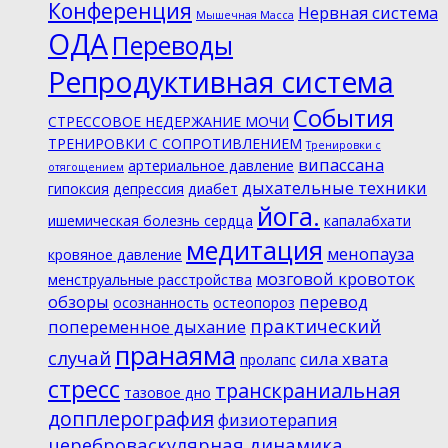
Конференция
Нервная система
Мышечная Масса
ОДА
Переводы
Репродуктивная система
События
СТРЕССОВОЕ НЕДЕРЖАНИЕ МОЧИ
ТРЕНИРОВКИ С СОПРОТИВЛЕНИЕМ
Тренировки с
випассана
артериальное давление
отягощением
дыхательные техники
гипоксия
депрессия
диабет
йога.
ишемическая болезнь сердца
капалабхати
медитация
менопауза
кровяное давление
мозговой кровоток
менструальные расстройства
обзоры
перевод
осознанность
остеопороз
практический
попеременное дыхание
пранаяма
случай
сила хвата
пролапс
стресс
транскраниальная
тазовое дно
допплерография
физиотерапия
цереброваскулярная динамика