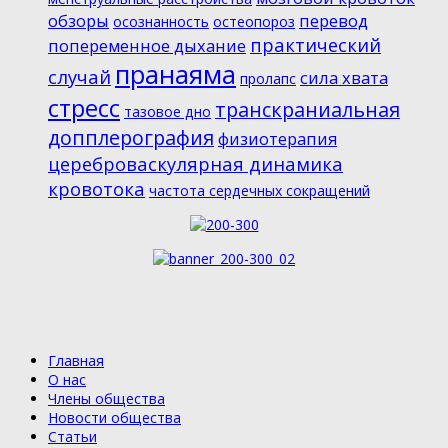
обзоры
перевод
осознанность
остеопороз
практический
попеременное дыхание
пранаяма
случай
сила хвата
пролапс
стресс
транскраниальная
тазовое дно
допплерография
физиотерапия
цереброваскулярная динамика
кровотока
частота сердечных сокращений
Главная
О нас
Члены общества
Новости общества
Статьи