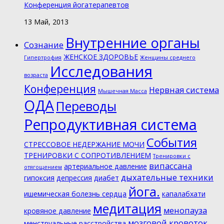
Конференция йогатерапевтов
13 Май, 2013
Внутренние органы
Cознание
ЖЕНСКОЕ ЗДОРОВЬЕ
Гипертрофия
Женщины среднего
Исследования
возраста
Конференция
Нервная система
Мышечная Масса
ОДА
Переводы
Репродуктивная система
События
СТРЕССОВОЕ НЕДЕРЖАНИЕ МОЧИ
ТРЕНИРОВКИ С СОПРОТИВЛЕНИЕМ
Тренировки с
випассана
артериальное давление
отягощением
дыхательные техники
гипоксия
депрессия
диабет
йога.
ишемическая болезнь сердца
капалабхати
медитация
менопауза
кровяное давление
мозговой кровоток
менструальные расстройства