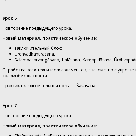
Урок 6
Повторение предыдущего урока.
Новый материал, практическое обучение:
заключительный блок:
Urdhvadhanurāsana,
Salambasarvangāsana, Halāsana, Karņapidāsana, Ūrdhvapad
Отработка всех технических элементов, знакомство с упроще
травмобезопасности.
Практика заключительной позы — Śavāsana.
Урок 7
Повторение предыдущего урока.
Новый материал, практическое обучение:
Śīrșāsana «A» & «B» и подготовительные упражнения к ст