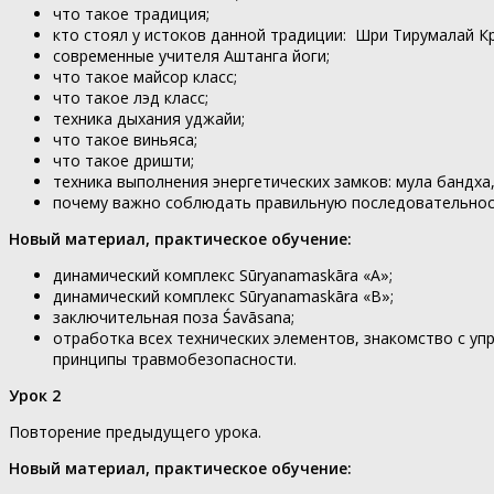
что такое традиция;
кто стоял у истоков данной традиции: Шри Тирумалай К
современные учителя Аштанга йоги;
что такое майсор класс;
что такое лэд класс;
техника дыхания уджайи;
что такое виньяса;
что такое дришти;
техника выполнения энергетических замков: мула бандха
почему важно соблюдать правильную последовательнос
Новый материал, практическое обучение:
динамический комплекс Sūryanamaskāra «A»;
динамический комплекс Sūryanamaskāra «B»;
заключительная поза Śavāsana;
отработка всех технических элементов, знакомство с 
принципы травмобезопасности.
Урок 2
Повторение предыдущего урока.
Новый материал, практическое обучение: