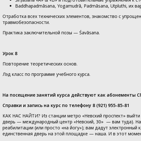
Baddhapadmāsana, Yogamudrā, Padmāsana, Utpluthi, их в
Отработка всех технических элементов, знакомство с упроще
травмобезопасности.
Практика заключительной позы — Śavāsana.
Урок 8
Повторение теоретических основ.
Лэд класс по программе учебного курса.
На посещение занятий курса действуют как абонементы С
Справки и запись на курс по телефону 8 (921) 955-85-81
КАК НАС НАЙТИ? Из станции метро «Невский проспект» выйти 
дверь — международный центр «Невский, 30» — вам туда). На
реабилитации (или просто «на йогу»); вам дадут электронный 
единственная дверь на этой площадке — наша. И в этот момент