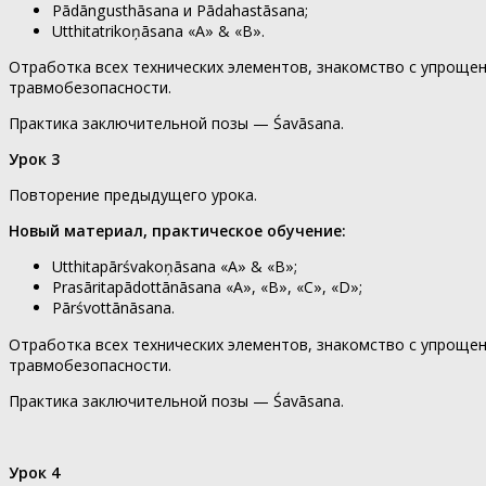
Pādāngusthāsana и Pādahastāsana;
Utthitatrikoņāsana «A» & «B».
Отработка всех технических элементов, знакомство с упроще
травмобезопасности.
Практика заключительной позы — Śavāsana.
Урок 3
Повторение предыдущего урока.
Новый материал, практическое обучение:
Utthitapārśvakoņāsana «A» & «B»;
Prasāritapādottānāsana «A», «B», «C», «D»;
Pārśvottānāsana.
Отработка всех технических элементов, знакомство с упроще
травмобезопасности.
Практика заключительной позы — Śavāsana.
Урок 4