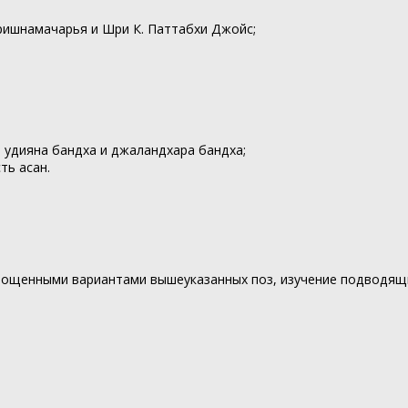
ришнамачарья и Шри К. Паттабхи Джойс;
, удияна бандха и джаландхара бандха;
ть асан.
упрощенными вариантами вышеуказанных поз, изучение подводящ