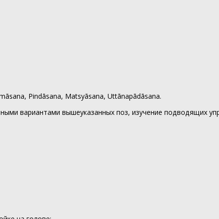
māsana, Pindāsana, Matsyāsana, Uttānapādāsana.
нными вариантами вышеуказанных поз, изучение подводящих уп
ойке на голове;