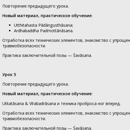
Повторение предыдущего урока.
Новый материал, практическое обучение:
Utthitahasta Pādāngusthāsana;
Ardhabaddha Padmottānāsanа.
Отработка всех технических элементов, знакомство с упроще
травмобезопасности.
Практика заключительной позы — Śavāsana.
Урок 5
Повторение предыдущего урока.
Новый материал, практическое обучение:
Utkatāsana & Vīrabadrāsana и техника проброса ног вперед.
Отработка всех технических элементов, знакомство с упроще
травмобезопасности.
Практика заключительной позы — Śavāsana.