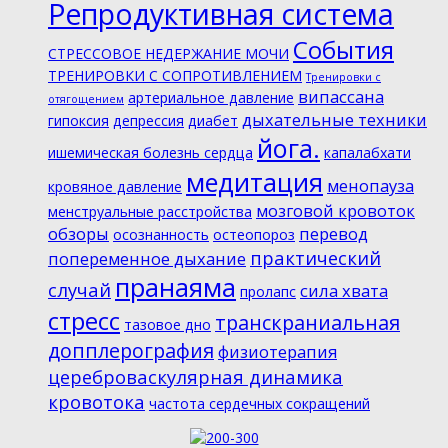
Репродуктивная система
События
СТРЕССОВОЕ НЕДЕРЖАНИЕ МОЧИ
ТРЕНИРОВКИ С СОПРОТИВЛЕНИЕМ
Тренировки с
випассана
артериальное давление
отягощением
дыхательные техники
гипоксия
депрессия
диабет
йога.
ишемическая болезнь сердца
капалабхати
медитация
менопауза
кровяное давление
мозговой кровоток
менструальные расстройства
обзоры
перевод
осознанность
остеопороз
практический
попеременное дыхание
пранаяма
случай
сила хвата
пролапс
стресс
транскраниальная
тазовое дно
допплерография
физиотерапия
цереброваскулярная динамика
кровотока
частота сердечных сокращений