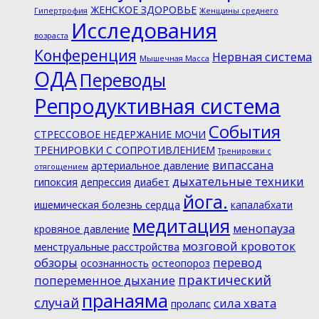
ЖЕНСКОЕ ЗДОРОВЬЕ
Гипертрофия
Женщины среднего
Исследования
возраста
Конференция
Нервная система
Мышечная Масса
ОДА
Переводы
Репродуктивная система
События
СТРЕССОВОЕ НЕДЕРЖАНИЕ МОЧИ
ТРЕНИРОВКИ С СОПРОТИВЛЕНИЕМ
Тренировки с
випассана
артериальное давление
отягощением
дыхательные техники
гипоксия
депрессия
диабет
йога.
ишемическая болезнь сердца
капалабхати
медитация
менопауза
кровяное давление
мозговой кровоток
менструальные расстройства
обзоры
перевод
осознанность
остеопороз
практический
попеременное дыхание
пранаяма
случай
сила хвата
пролапс