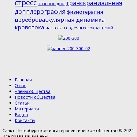
стресс
транскраниальная
тазовое дно
допплерография
физиотерапия
цереброваскулярная динамика
кровотока
частота сердечных сокращений
Главная
О нас
Члены общества
Новости общества
Статьи
Материалы
Видео
Контакты
Санкт-Петербургское йогатерапевтическое общество © 2024.
Все права защищены.