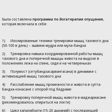
Была составлена
программа по йогатерапии опущения
,
которая включала в себя:
1) Изолированные техники тренировки мышц тазового дна
(50-100 в день) – ашвини-мудра или мула-бандха
2) Тренировка навыка координированной работы мышц
тазового дна и поперечной мышцы живота на выдохе в
положениях лежа на спине, сидя и на четвереньках
3) Полумост (сетубандхасарвангасана) в динамике с
активизацией мышц тазового дна
4) Расслабление мышц промежности и живота в супта-
бандха-конасане с опорой под бедрами
5) Тренировку поперечной мышц живота в маджариасане
(рекомендовалось опираться на локти)
6) Цикл капалабхати (15-20 дыханий) с последующей