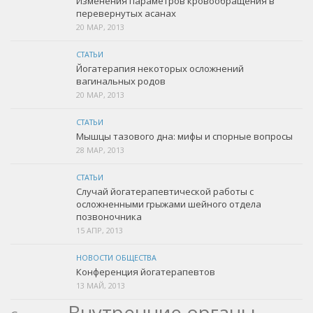
Изменения параметров кровообращения в
перевернутых асанах
20 МАР, 2013
СТАТЬИ
Йогатерапия некоторых осложнений
вагинальных родов
20 МАР, 2013
СТАТЬИ
Мышцы тазового дна: мифы и спорные вопросы
28 МАР, 2013
СТАТЬИ
Случай йогатерапевтической работы с
осложненными грыжами шейного отдела
позвоночника
15 АПР, 2013
НОВОСТИ ОБЩЕСТВА
Конференция йогатерапевтов
13 МАЙ, 2013
Внутренние органы