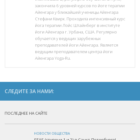
Программа 2017
закончила 6 уровней курсов по йоге терапии
Программа 2016
Айенгара у ближайшей ученицы Айенгара
Программа 2015
Стефани Квирк. Проходила интенсивный курс
Программа 2014
йога терапии Лойс Штайнберг в институте
йоги Айенгара г. Урбана, США. Регулярно
Программа 2013
обучается у ведущих зарубежных
Программа 2012
преподавателей йоги Айенгара. Является
Фотографии
ведущим преподавателем центра йоги
Айенгара Yoga-Ru.
Фотоотчёт с Конференции 2015
Фотоотчёт с Конференции 2014
Фотоотчёт с Конференции 2013
Фотоотчёт с Конференции 2012
СЛЕДИТЕ ЗА НАМИ:
Контакты
Курс «Йогатерапия»
ПОСЛЕДНЕЕ НА САЙТЕ
НОВОСТИ ОБЩЕСТВА
SEAS (ступени 1 и 2) в Санкт-Петербурге!