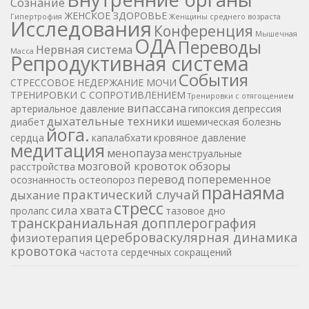
Cознание
ЖЕНСКОЕ ЗДОРОВЬЕ
Гипертрофия
Женщины среднего возраста
Исследования
Конференция
Мышечная
ОДА
Переводы
Нервная система
Масса
Репродуктивная система
События
СТРЕССОВОЕ НЕДЕРЖАНИЕ МОЧИ
ТРЕНИРОВКИ С СОПРОТИВЛЕНИЕМ
Тренировки с отягощением
випассана
артериальное давление
гипоксия
депрессия
дыхательные техники
диабет
ишемическая болезнь
йога.
сердца
капалабхати
кровяное давление
медитация
менопауза
менструальные
мозговой кровоток
обзоры
расстройства
перевод
попеременное
осознанность
остеопороз
пранаяма
практический случай
дыхание
стресс
сила хвата
пролапс
тазовое дно
транскраниальная допплерография
цереброваскулярная динамика
физиотерапия
кровотока
частота сердечных сокращений