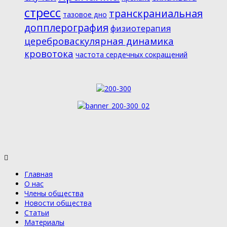
стресс
транскраниальная
тазовое дно
допплерография
физиотерапия
цереброваскулярная динамика
кровотока
частота сердечных сокращений
Главная
О нас
Члены общества
Новости общества
Статьи
Материалы