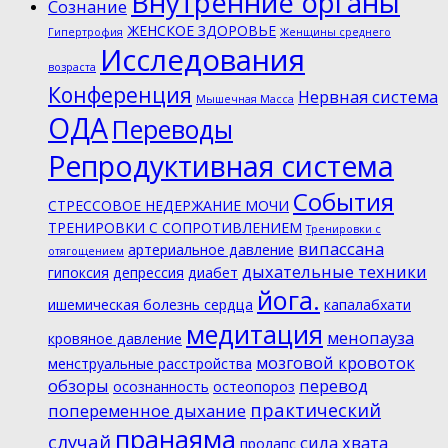
Внутренние органы
Cознание
ЖЕНСКОЕ ЗДОРОВЬЕ
Гипертрофия
Женщины среднего
Исследования
возраста
Конференция
Нервная система
Мышечная Масса
ОДА
Переводы
Репродуктивная система
События
СТРЕССОВОЕ НЕДЕРЖАНИЕ МОЧИ
ТРЕНИРОВКИ С СОПРОТИВЛЕНИЕМ
Тренировки с
випассана
артериальное давление
отягощением
дыхательные техники
гипоксия
депрессия
диабет
йога.
ишемическая болезнь сердца
капалабхати
медитация
менопауза
кровяное давление
мозговой кровоток
менструальные расстройства
обзоры
перевод
осознанность
остеопороз
практический
попеременное дыхание
пранаяма
случай
сила хвата
пролапс