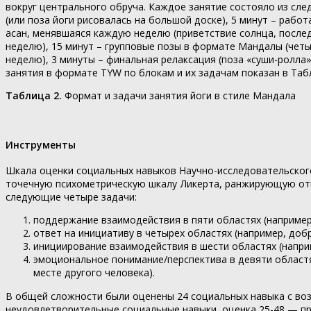
вокруг центрального обруча. Каждое занятие состояло из сле
(или поза йоги рисовалась на большой доске), 5 минут – рабо
асан, менявшаяся каждую неделю (приветствие солнца, послед
неделю), 15 минут – групповые позы в формате Мандалы (чет
неделю), 3 минуты – финальная релаксация (поза «суши-ролл
занятия в формате TYW по блокам и их задачам показан в Таб
Таблица 2.
Формат и задачи занятия йоги в стиле Мандала
Инструменты
Шкала оценки социальных навыков Научно-исследовательского ин
точечную психометрическую шкалу Ликерта, ранжирующую отве
следующие четыре задачи:
поддержание взаимодействия в пяти областях (например,
ответ на инициативу в четырех областях (например, доб
инициирование взаимодействия в шести областях (наприм
эмоциональное понимание/перспектива в девяти областях
месте другого человека).
В общей сложности были оценены 24 социальных навыка с воз
неудовлетворительные социальные навыки, оценка 25-48 — пр