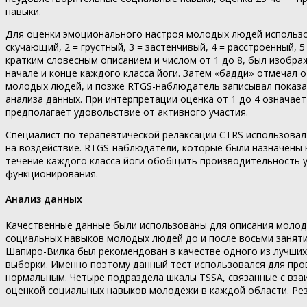
навыки.
Для оценки эмоционального настроя молодых людей использов
скучающий, 2 = грустный, 3 = застенчивый, 4 = расстроенный,
кратким словесным описанием и числом от 1 до 8, был изображ
начале и конце каждого класса йоги. Затем «бадди» отмечал
молодых людей, и позже RTGS-наблюдатель записывал показат
анализа данных. При интерпретации оценка от 1 до 4 означае
предполагает удовольствие от активного участия.
Специалист по терапевтической релаксации CTRS использова
на воздействие. RTGS-наблюдатели, которые были назначены 
течение каждого класса йоги обобщить производительность 
функционирования.
Анализ данных
Качественные данные были использованы для описания молоды
социальных навыков молодых людей до и после восьми заняти
Шапиро-Вилка был рекомендован в качестве одного из лучших
выборки. Именно поэтому данный тест использовался для про
нормальным. Четыре подраздела шкалы TSSA, связанные с вза
оценкой социальных навыков молодёжи в каждой области. Резу