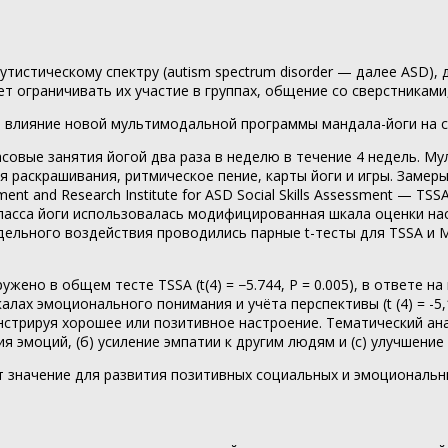
утистическому спектру (autism spectrum disorder — далее ASD)
 ограничивать их участие в группах, общение со сверстниками
ить влияние новой мультимодальной программы мандала-йоги на
овые занятия йогой два раза в неделю в течение 4 недель. Мул
для раскрашивания, ритмическое пение, карты йоги и игры. Зам
t and Research Institute for ASD Social Skills Assessment — TSS
асса йоги использовалась модифицированная шкала оценки наст
дельного воздействия проводились парные t-тесты для TSSA и 
но в общем тесте TSSA (t(4) = −5.744, P = 0.005), в ответе на ин
шкалах эмоционального понимания и учёта перспективы (t (4) = -
нстрируя хорошее или позитивное настроение. Тематический ан
ия эмоций, (б) усиление эмпатии к другим людям и (c) улучшени
 значение для развития позитивных социальных и эмоциональн