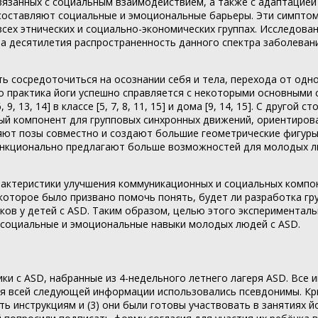
язанных с социальным взаимодействием, а также с адаптацие
ь составляют социальные и эмоциональные барьеры. Эти симпто
всех этнических и социально-экономических группах. Исследов
 два десятилетия распространенность данного спектра заболева
 сосредоточиться на осознании себя и тела, перехода от одно
о практика йоги успешно справляется с некоторыми основными си
 6, 9, 13, 14] в классе [5, 7, 8, 11, 15] и дома [9, 14, 15]. С дру
й компонент для групповых синхронных движений, ориентирован
няют позы совместно и создают большие геометрические фигуры
ункционально предлагают больше возможностей для молодых л
рактеристики улучшения коммуникационных и социальных компо
 которое было призвано помочь понять, будет ли разработка 
ов у детей с ASD. Таким образом, целью этого эксперименталь
социальные и эмоциональные навыки молодых людей с ASD.
ики с ASD, набранные из 4-недельного летнего лагеря ASD. Все
я всей следующей информации использовались псевдонимы. Крит
вать инструкциям и (3) они были готовы участвовать в занятиях