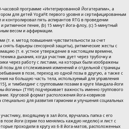
0-часовой программе «Интегрированной Йогатерапии», а
ктором для детей YogaFit первого уровня и сертифицированным
чил и контролировал пять аспирантов RTG в проведении
 ритмичное пение, (b) 15 минут йога-флоу, (c) 5-минутный
льным весом и аффирмации.
и (т. е. метод повышения чувствительности за счет
бы снять барьеры сенсорной защиты), ритмические жесты с
рмацию (т. е. устное утверждение в настоящем времени,
техника дыхания, когда участник дует через трубочку и
орики через работу с листами, на которых были изображены
дой позы для отслеживания изменений и отдельной страницы
ебывания в позе, переход из одной позы в другую, а также с
ения на большую часть тела, используемый для управления
5], и тимбилдинг с групповыми позами в круге Мандала-йоги
оины-йогины» (TYW) подчёркивает важность именно группового
мание. Круговой формат расположения йога-ковриков
а специально для развития гармонии и улучшения социальных
частнику, входящему в зал йоги, вручалась папка с его
 позе йоги (серии поз менялись каждую неделю) и лист с
торые проходили в кругу из 6-8 йога-матов, расположенных