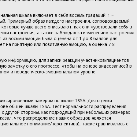
нальная шкала включает в себя восемь градаций: 1 =
денный. Примерный образ каждого настроения, сопровождаемый
, которые лучше всего описывают, как они чувствовали себя в
енки настроения, а также наблюдал за изменением настроения
 из восьми эмоций была оценена от 1 до 8 баллов для
ает на приятную или позитивную эмоцию, а оценка 7-8
ную информацию, для записи реакции участников/пациентов
ю заметку о его прогрессе, чтобы на основе видеозаписей в
ивном и поведенческо-эмоциональном уровне
фиксированными замером по шкале TSSA. Для оценки
нове общей шкалы TSSA. Тест нормальности распределения
 с другой стороны, как подходящий при небольших размерах
казал, что распределение наших образцов является
оциональное понимание/перспектива), также сравнивались с