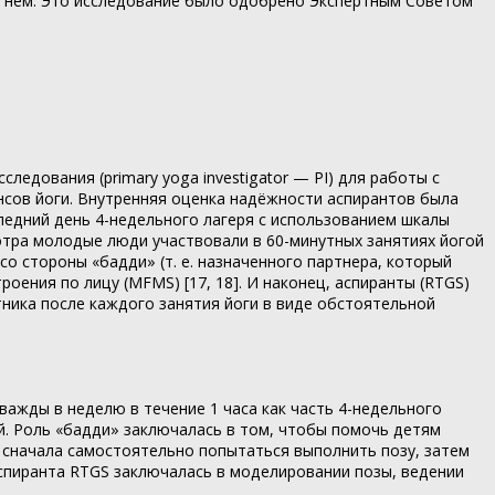
в нем. Это исследование было одобрено Экспертным Советом
следования (primary yoga investigator — PI) для работы с
сов йоги. Внутренняя оценка надёжности аспирантов была
ледний день 4-недельного лагеря с использованием шкалы
отра молодые люди участвовали в 60-минутных занятиях йогой
о стороны «бадди» (т. е. назначенного партнера, который
оения по лицу (MFMS) [17, 18]. И наконец, аспиранты (RTGS)
ика после каждого занятия йоги в виде обстоятельной
ажды в неделю в течение 1 часа как часть 4-недельного
ой. Роль «бадди» заключалась в том, чтобы помочь детям
 сначала самостоятельно попытаться выполнить позу, затем
спиранта RTGS заключалась в моделировании позы, ведении