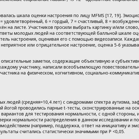
алась шкала оценки настроения по лицу MFMS [17, 19]. Эмоцио
 5 = удовлетворённый, 6 = гордый, 7 = счастливый, 8 = возбуж
ён на листе. Участников просили выбрать картинку и/или слово
 ответы молодых людей на соответствующей балльной шкале оц
ель настроения, оценивая его с помощью видеозаписи. Каждая
т неприятное или отрицательное настроение, оценка 5-6 указыв
л описательные заметки, содержащие объективную и субъектив
каждому участнику, написали всеобъемлющую повествовательну
участника на физическом, когнитивном, социально-коммуникат
х людей (средняя=10,4 лет) с синдромами спектра аутизма, за
й йогой проводились парные t-тесты, сконструированные на ос
 вариантов для тестирования нормальности, с одной стороны, и
верки нормальности распределения в данном исследовании и по
имодействием (например, поддержка, ответ на инициативу и эм
льтаты считались статистически значимыми при P <0,05.