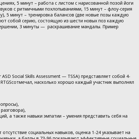
ениях, 5 минут – работа с листом с нарисованной позой йоги
е звуков с ритмичными похлопываниями, 15 минут – флоу-серия
у), 5 минут – тренировка балансов (две новые позы каждую
яют собой серию, состоящую из шести новых поз каждую
вершении, 3 минуты — раскрашивание мандалы. Пример
ASD Social Skills Assessment — TSSA) представляет собой 4-
 RTGSсотмечал, насколько хорошо каждый участник выполнял
вопросы),
 разговора),
ий, а также навыки эмпатии – умения представить себя на
отсутствие социальных навыков, оценка 1-24 указывает на
 навыки, а баллы в 73-96 показывают эффективные социальные