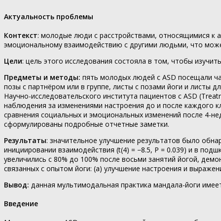
Актуальность проблемы
Контекст
: молодые люди с расстройствами, относящимися к а
эмоциональному взаимодействию с другими людьми, что может
Цели
: цель этого исследования состояла в том, чтобы изуч
Предметы и методы:
пять молодых людей с ASD посещали час
позы с партнёром или в группе, листы с позами йоги и листы 
Научно-исследовательского института пациентов с ASD (Treatmen
наблюдения за изменениями настроения до и после каждого кл
сравнения социальных и эмоциональных изменений после 4-не
сформулированы подробные отчетные заметки.
Результаты
: значительное улучшение результатов было обнаруже
инициировании взаимодействия (t(4) = −8.5, P = 0.039) и в под
увеличились с 80% до 100% после восьми занятий йогой, демо
связанных с опытом йоги: (a) улучшение настроения и выражен
Вывод:
данная мультимодальная практика мандала-йоги имеет
Введение