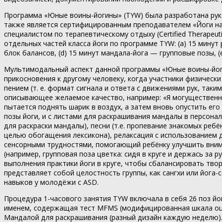
Программа «Юные воины-йогины» (TYW) была разработана руко
также является сертифицированным преподавателем «Йоги на с
специалистом по терапевтическому отдыху (Certified Therapeut
отдельных частей класса йоги по программе TYW: (a) 15 минут 
блок балансов, (d) 15 минут мандала-йога — групповые позы,
Мультимодальный аспект данной программы «Юные воины-йогин
прикосновения к другому человеку, когда участники физически
пением (т. е. формат сигнала и ответа с движениями рук, так
описывающее желаемое качество, например: «Я могущественный»
пытается поднять шарик в воздух, а затем вновь опустить его
позы йоги, и с листами для раскрашивания мандалы в персонал
для раскраски мандалы), песни (т.е. пропевание знакомых реб
целью обогащения лексикона), релаксация с использованием д
сенсорными трудностями, помогающий ребёнку улучшить внима
(например, групповая поза цветка: сидя в круге и держась за
выполнения практики йоги в круге, чтобы сбалансировать тв
представляет собой целостность группы, как сангхи или йога
навыков у молодёжи с ASD.
Процедура 1-часового занятия TYW включала в себя 26 поз йог
именем, содержащая тест MFMS (модифицированная шкала оценк
Мандалой для раскрашивания (разный дизайн каждую неделю). 