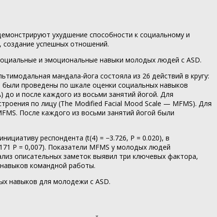
, демонстрируют ухудшение способности к социальному и
, создание успешных отношений.
 социальные и эмоциональные навыки молодых людей с ASD.
ьтимодальная мандала-йога состояла из 26 действий в кругу:
еры были проведены по шкале оценки социальных навыков
A) до и после каждого из восьми занятий йогой. Для
роения по лицу (The Modified Facial Mood Scale — MFMS). Для
MFMS. После каждого из восьми занятий йогой были
ициативу респондента (t(4) = −3.726, P = 0.020), в
5,171 P = 0,007). Показатели MFMS у молодых людей
ализ описательных заметок выявил три ключевых фактора,
е навыков командной работы.
ых навыков для молодежи с ASD.