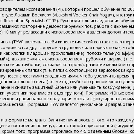
водителем исследования (PI), который прошёл обучение по 20
туле Лакшми Воелкер» («Lakshmi Voelker Chair Yoga»), инстру
ic Recreation Specialist, CTRS). Руководитель исследования обу
разминки: повторение демонстрируемых поз, работа с дыханием и
 (e) 10 минут релаксации с использованием давления дополните
ы» (TYW) включал в себя кинестетический контакт с партнерам
 соединяются друг с другом в групповых или парных позах, что
ими как хлопки в ладоши и прохлопывание), положительную аффи
), дыхание «кита» с использованием трубочки и шарика (т. е. 
 на кончик трубочки, сохраняя контроль), развитие мелкой мот
изированных папках (т. е. папках, состоящих из зарисовок каж
ёнку песен с жестами/телодвижениями, чтобы увеличить время пр
ополнительного веса (т.е. метод глубокого равномерного давл
ние и снизить защитный барьер или уменьшить возбуждение) [1
 руки, участники поднимают к центру ноги). Программа «Юные в
орческое и рациональное полушария мозга и сфокусировать вни
-сообщества. Программа TYW является уникальной и разработан
и в формате мандалы. Занятие начиналось с того, что каждому у
и настроения по лицу), лист с одной нарисованной фигуркой в
Кроме того, программа строилась по 4-5 отдельным блокам, ко