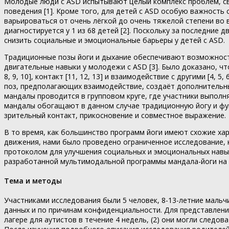
Молодые люди с ASD испытывают целый комплекс проблем, св
поведения [1]. Кроме того, для детей с ASD особую важност
варьироваться от очень лёгкой до очень тяжелой степени во 
диагностируется у 1 из 68 детей [2]. Поскольку за последние
снизить социальные и эмоциональные барьеры у детей с ASD.
Традиционные позы йоги и дыхание обеспечивают возможность
двигательные навыки у молодежи с ASD [3]. Было доказано, чт
8, 9, 10], контакт [11, 12, 13] и взаимодействие с другими [4, 5,
поз, предполагающих взаимодействие, создаёт дополнительны
мандалы проводится в групповом круге, где участники выпол
мандалы обогащают в данном случае традиционную йогу и ф
зрительный контакт, прикосновение и совместное выражение.
В то время, как большинство программ йоги имеют схожие ха
движения, нами было проведено ограниченное исследование,
протоколом для улучшения социальных и эмоциональных навык
разработанной мультимодальной программы мандала-йоги на 
Тема и методы
Участниками исследования были 5 человек, 8-13-летние мальч
данных и по причинам конфиденциальности. Для представлени
лагере для аутистов в течение 4 недель, (2) они могли следо