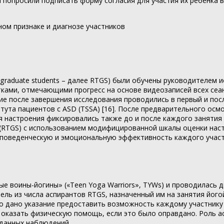
 попросили подписать форму согласия для участия их ребёнка 
ом признаке и диагнозе участников
 graduate students – далее RTGS) были обучены руководителем ис
ами, отмечающими прогресс на основе видеозаписей всех сеан
ие после завершения исследования проводились в первый и пос
ута пациентов с ASD (TSSA) [16]. После предварительного осм
настроения фиксировались также до и после каждого занятия с
 (RTGS) с использованием модифицированной шкалы оценки настр
поведенческую и эмоциональную эффективность каждого участн
воины-йогины» («Teen Yoga Warriors», TYWs) и проводилась дв
тель из числа аспирантов RTGS, назначенный им на занятия йог
ыло дано указание предоставить возможность каждому участнику
 оказать физическую помощь, если это было оправдано. Роль а
данных наблюдений.