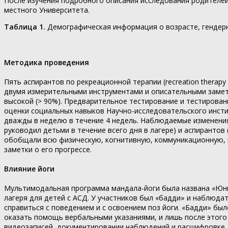
После изучения подробного описания исследования родителей
местного Университета.
Таблица 1.
Демографическая информация о возрасте, гендерн
Методика проведения
Пять аспирантов по рекреационной терапии (recreation therapy
двумя измерительными инструментами и описательными заметк
высокой (> 90%). Предварительное тестирование и тестирован
оценки социальных навыков Научно-исследовательского инстит
дважды в неделю в течение 4 недель. Наблюдаемые изменения 
руководил детьми в течение всего дня в лагере) и аспирантов
обобщали всю физическую, когнитивную, коммуникационную, 
заметки о его прогрессе.
Влияние йоги
Мультимодальная программа мандала-йоги была названа «Юные 
лагеря для детей с АСД. У участников был «бадди» и наблюда
справиться с поведением и с освоением поз йоги. «Бадди» б
оказать помощь вербальными указаниями, и лишь после этого
видеозаписей, документировании наблюдений и расшифровке 