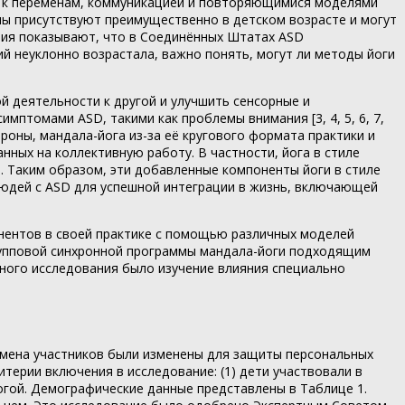
й к переменам, коммуникацией и повторяющимися моделями
мы присутствуют преимущественно в детском возрасте и могут
ания показывают, что в Соединённых Штатах ASD
ний неуклонно возрастала, важно понять, могут ли методы йоги
й деятельности к другой и улучшить сенсорные и
мптомами ASD, такими как проблемы внимания [3, 4, 5, 6, 7,
гой стороны, мандала-йога из-за её кругового формата практики и
ных на коллективную работу. В частности, йога в стиле
. Таким образом, эти добавленные компоненты йоги в стиле
юдей с ASD для успешной интеграции в жизнь, включающей
нентов в своей практике с помощью различных моделей
групповой синхронной программы мандала-йоги подходящим
ного исследования было изучение влияния специально
 имена участников были изменены для защиты персональных
ерии включения в исследование: (1) дети участвовали в
 йогой. Демографические данные представлены в Таблице 1.