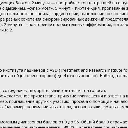
дующих блоков: 2 минуты — настройка с концентрацией на ощущ
та с дыханием, «супер-мозг», 5 минут – Киртан-Крия, пропевани
овательность поз воина, кардио-серии, выполнение поз по лист
ыре разных сочетания синхронизированных движений представл
а»), 2 минуты — повторение положительных аффирмаций, и в за
лице 2.
ститута пациентов с ASD (Treatment and Research Institute for 
ты от 0 (не очень хорошо) до 4 (очень хорошо). Наблюдатель
 сотрудничество, зрительный контакт и тон голоса),
рожелательное приветствие, принятие приглашения и ответ на 
ер, приглашение других к участию, просьба о помощи и начало
 (например, понимание языка тела, основных или сложных эмоц
можным диапазоном баллов от 0 до 96. Общий балл 0 отражает 
иемлемые социальные навыки , 49-72 – адекватные социальные